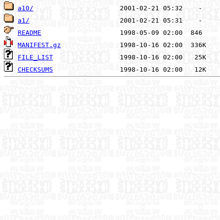
a10/
a1/
README
MANIFEST.gz
FILE_LIST
CHECKSUMS