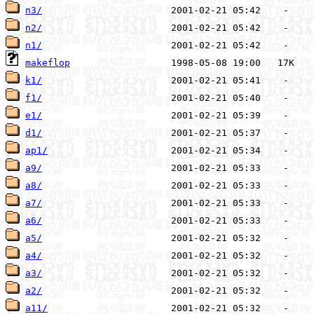
n3/
n2/
n1/
makeflop
k1/
f1/
e1/
d1/
ap1/
a9/
a8/
a7/
a6/
a5/
a4/
a3/
a2/
a11/