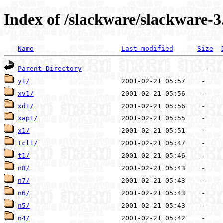
Index of /slackware/slackware-3
Name
Last modified
Size
Parent Directory
y1/
xv1/
xd1/
xap1/
x1/
tcl1/
t1/
n8/
n7/
n6/
n5/
n4/