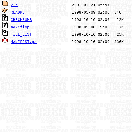
y1/
README
CHECKSUMS
makeflop
FILE_LIST
MANIFEST.gz