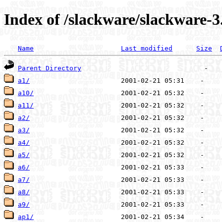
Index of /slackware/slackware-3
Name
Last modified
Size
Parent Directory
a1/
a10/
a11/
a2/
a3/
a4/
a5/
a6/
a7/
a8/
a9/
ap1/