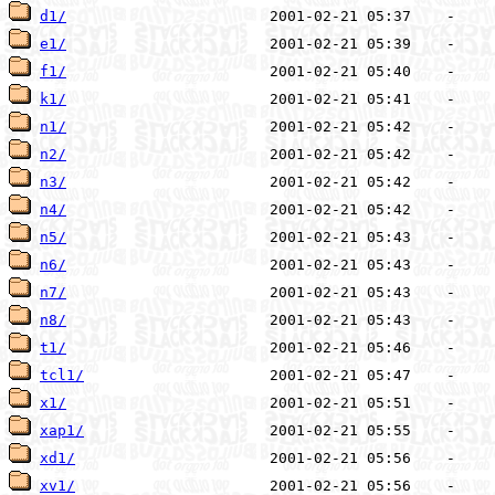
d1/
e1/
f1/
k1/
n1/
n2/
n3/
n4/
n5/
n6/
n7/
n8/
t1/
tcl1/
x1/
xap1/
xd1/
xv1/