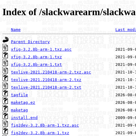
Index of /slackwarearm/slackwa
Name
Last mod
Parent Directory
xfig-3.2.8b-arm-1.txz.asc
xfig-3.2.8b-arm-1.txz
xfig-3.2.8b-arm-1.txt
texlive-2021.210418-arm-2.txz.asc
texlive-2021.210418-arm-2.txz
texlive-2021.210418-arm-2.txt
tagfile
maketag.ez
maketag
install.end
fig2dev-3.2.8b-arm-1.txz.asc
fig2dev-3.2.8b-arm-1.txz