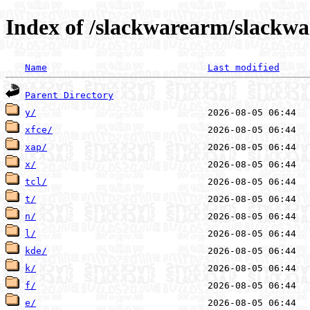
Index of /slackwarearm/slackw
Name
Last modified
Parent Directory
y/
xfce/
xap/
x/
tcl/
t/
n/
l/
kde/
k/
f/
e/