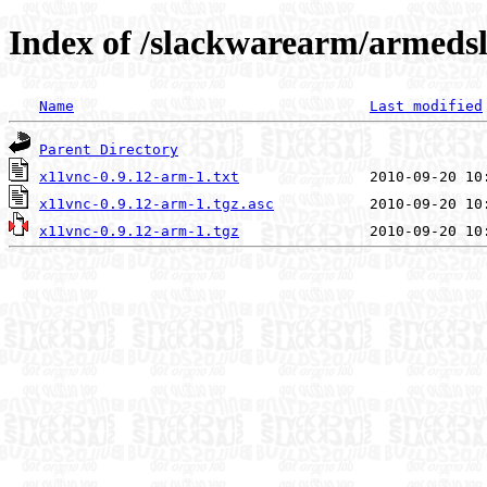
Index of /slackwarearm/armedsl
Name
Last modified
Parent Directory
x11vnc-0.9.12-arm-1.txt
x11vnc-0.9.12-arm-1.tgz.asc
x11vnc-0.9.12-arm-1.tgz