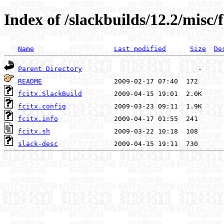
Index of /slackbuilds/12.2/misc/f
Name
Last modified
Size
De
Parent Directory
README
fcitx.SlackBuild
fcitx.config
fcitx.info
fcitx.sh
slack-desc