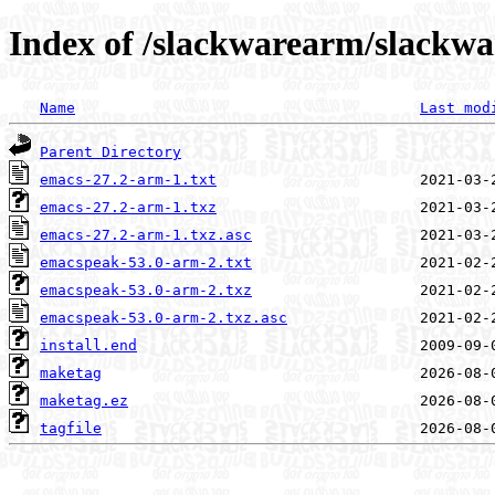
Index of /slackwarearm/slackwa
Name
Last mod
Parent Directory
emacs-27.2-arm-1.txt
emacs-27.2-arm-1.txz
emacs-27.2-arm-1.txz.asc
emacspeak-53.0-arm-2.txt
emacspeak-53.0-arm-2.txz
emacspeak-53.0-arm-2.txz.asc
install.end
maketag
maketag.ez
tagfile