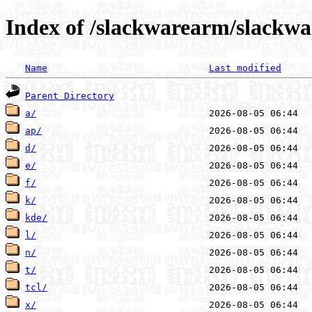
Index of /slackwarearm/slackw
Name
Last modified
Parent Directory
a/
ap/
d/
e/
f/
k/
kde/
l/
n/
t/
tcl/
x/