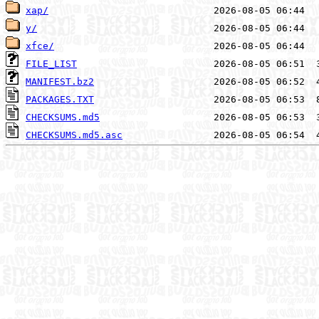
xap/
y/
xfce/
FILE_LIST
MANIFEST.bz2
PACKAGES.TXT
CHECKSUMS.md5
CHECKSUMS.md5.asc